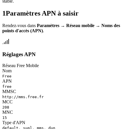
stable.
1
Paramètres APN à saisir
Rendez-vous dans
Paramètres
→
Réseau mobile
→
Noms des
points d'accès (APN)
.
Réglages APN
Réseau Free Mobile
Nom
Free
APN
free
MMSC
http://mms.free.fr
MCC
208
MNC
15
Type d'APN
default, supl, mms, dun