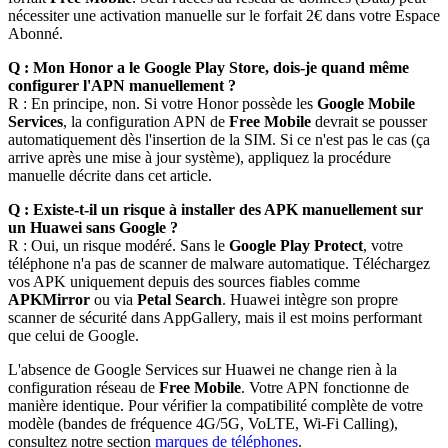
nécessiter une activation manuelle sur le forfait 2€ dans votre Espace
Abonné.
Q : Mon Honor a le Google Play Store, dois-je quand même
configurer l'APN manuellement ?
R : En principe, non. Si votre Honor possède les
Google Mobile
Services
, la configuration APN de
Free Mobile
devrait se pousser
automatiquement dès l'insertion de la SIM. Si ce n'est pas le cas (ça
arrive après une mise à jour système), appliquez la procédure
manuelle décrite dans cet article.
Q : Existe-t-il un risque à installer des APK manuellement sur
un Huawei sans Google ?
R : Oui, un risque modéré. Sans le
Google Play Protect
, votre
téléphone n'a pas de scanner de malware automatique. Téléchargez
vos APK uniquement depuis des sources fiables comme
APKMirror
ou via
Petal Search
. Huawei intègre son propre
scanner de sécurité dans AppGallery, mais il est moins performant
que celui de Google.
L'absence de Google Services sur Huawei ne change rien à la
configuration réseau de
Free Mobile
. Votre APN fonctionne de
manière identique. Pour vérifier la compatibilité complète de votre
modèle (bandes de fréquence 4G/5G, VoLTE, Wi-Fi Calling),
consultez notre section
marques de téléphones
.