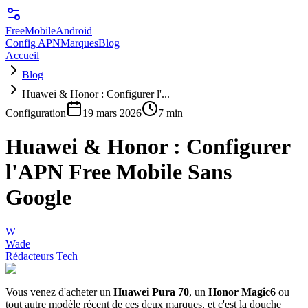
FreeMobile
Android
Config APN
Marques
Blog
Accueil
Blog
Huawei & Honor : Configurer l'...
Configuration
19 mars 2026
7 min
Huawei & Honor : Configurer
l'APN Free Mobile Sans
Google
W
Wade
Rédacteurs Tech
Vous venez d'acheter un
Huawei Pura 70
, un
Honor Magic6
ou
tout autre modèle récent de ces deux marques, et c'est la douche