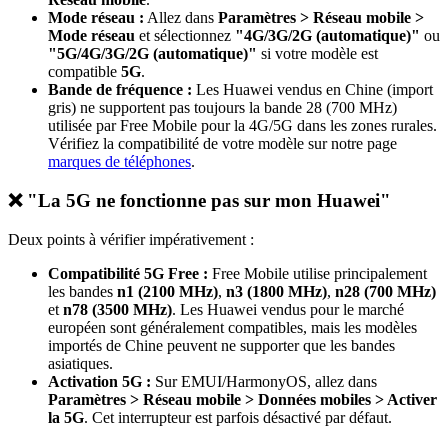
Mode réseau :
Allez dans
Paramètres > Réseau mobile >
Mode réseau
et sélectionnez
"4G/3G/2G (automatique)"
ou
"5G/4G/3G/2G (automatique)"
si votre modèle est
compatible
5G
.
Bande de fréquence :
Les Huawei vendus en Chine (import
gris) ne supportent pas toujours la bande 28 (700 MHz)
utilisée par Free Mobile pour la 4G/5G dans les zones rurales.
Vérifiez la compatibilité de votre modèle sur notre page
marques de téléphones
.
❌ "La 5G ne fonctionne pas sur mon Huawei"
Deux points à vérifier impérativement :
Compatibilité 5G Free :
Free Mobile utilise principalement
les bandes
n1 (2100 MHz)
,
n3 (1800 MHz)
,
n28 (700 MHz)
et
n78 (3500 MHz)
. Les Huawei vendus pour le marché
européen sont généralement compatibles, mais les modèles
importés de Chine peuvent ne supporter que les bandes
asiatiques.
Activation 5G :
Sur EMUI/HarmonyOS, allez dans
Paramètres > Réseau mobile > Données mobiles > Activer
la 5G
. Cet interrupteur est parfois désactivé par défaut.