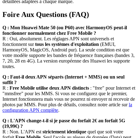
détaillées adaptées à chaque marque.
Foire Aux Questions (FAQ)
Q : Mon Huawei Mate 50 (ou P60) avec HarmonyOS peut-il
fonctionner normalement chez Free Mobile ?
R : Oui, absolument. Les réglages APN sont universels et
fonctionnent sur
tous les systèmes d'exploitation
(EMUI,
HarmonyOS, MagicOS, Android pur). La seule condition est que
votre modèle supporte les bandes de fréquence françaises (bandes 3,
7, 20, 28 en 4G). La version européenne des Huawei les supporte
toutes.
Q : Faut-il deux APN séparés (Internet + MMS) ou un seul
suffit ?
R :
Free Mobile utilise deux APN distincts
: "free" pour Internet et
"mmsfree" pour les MMS. Si vous ne configurez que le premier,
Internet fonctionnera mais vous ne pourrez ni envoyer ni recevoir de
photos par MMS. Pour plus de détails, consultez notre article sur
la
configuration APN complète
.
Q : L'APN change-t-il si je passe du forfait 2€ au forfait 5G
(19,99€) ?
R : Non. L'APN est
strictement identique
quel que soit votre
forfait
Free Mobile
. Seul l'accès au réseau de données (Data) peut