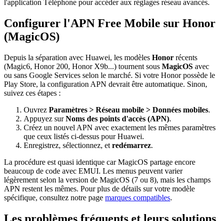
l'application Téléphone pour accéder aux réglages réseau avancés.
Configurer l'APN Free Mobile sur Honor
(MagicOS)
Depuis la séparation avec Huawei, les modèles
Honor
récents
(Magic6, Honor 200, Honor X9b...) tournent sous
MagicOS
avec
ou sans Google Services selon le marché. Si votre Honor possède le
Play Store, la configuration APN devrait être automatique. Sinon,
suivez ces étapes :
Ouvrez
Paramètres > Réseau mobile > Données mobiles
.
Appuyez sur
Noms des points d'accès (APN)
.
Créez un nouvel APN avec exactement les mêmes paramètres
que ceux listés ci-dessus pour Huawei.
Enregistrez, sélectionnez, et
redémarrez
.
La procédure est quasi identique car MagicOS partage encore
beaucoup de code avec EMUI. Les menus peuvent varier
légèrement selon la version de MagicOS (7 ou 8), mais les champs
APN restent les mêmes. Pour plus de détails sur votre modèle
spécifique, consultez notre page
marques compatibles
.
Les problèmes fréquents et leurs solutions