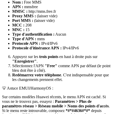
Nom :
Free MMS
APN :
mmsfree
MMSC :
http://mms.free.fr
Proxy MMS :
(laisser vide)
Port MMS :
(laisser vide)
MCC :
208
MNC :
15
Type d'authentification :
Aucun
Type d'APN :
mms
Protocole APN :
IPv4/IPv6
Protocole d'itinérance APN :
IPv4/IPv6
Appuyez sur les
trois points
en haut à droite puis sur
"Enregistrer"
.
Sélectionnez l'APN
"Free"
comme APN par défaut (le point
bleu doit être à côté).
Redémarrez votre téléphone
. C'est indispensable pour que
les changements prennent effet.
💡 Astuce EMUI/HarmonyOS :
Sur certains modèles Huawei récents, le menu APN est caché. Si
vous ne le trouvez pas, essayez :
Paramètres > Plus de
paramètres réseau > Réseau mobile > Noms des points d'accès
.
Si le menu reste introuvable, composez
*#*#4636#*#*
depuis