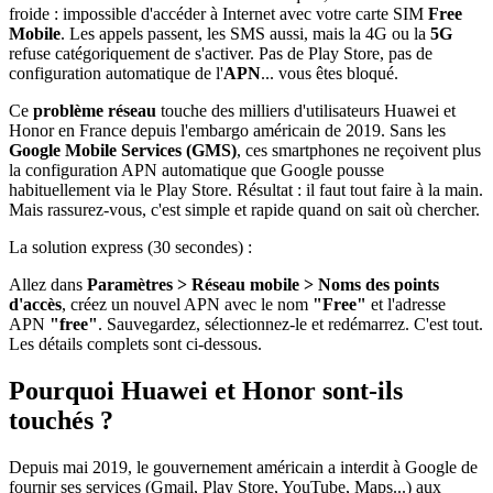
froide : impossible d'accéder à Internet avec votre carte SIM
Free
Mobile
. Les appels passent, les SMS aussi, mais la 4G ou la
5G
refuse catégoriquement de s'activer. Pas de Play Store, pas de
configuration automatique de l'
APN
... vous êtes bloqué.
Ce
problème réseau
touche des milliers d'utilisateurs Huawei et
Honor en France depuis l'embargo américain de 2019. Sans les
Google Mobile Services (GMS)
, ces smartphones ne reçoivent plus
la configuration APN automatique que Google pousse
habituellement via le Play Store. Résultat : il faut tout faire à la main.
Mais rassurez-vous, c'est simple et rapide quand on sait où chercher.
La solution express (30 secondes) :
Allez dans
Paramètres > Réseau mobile > Noms des points
d'accès
, créez un nouvel APN avec le nom
"Free"
et l'adresse
APN
"free"
. Sauvegardez, sélectionnez-le et redémarrez. C'est tout.
Les détails complets sont ci-dessous.
Pourquoi Huawei et Honor sont-ils
touchés ?
Depuis mai 2019, le gouvernement américain a interdit à Google de
fournir ses services (Gmail, Play Store, YouTube, Maps...) aux