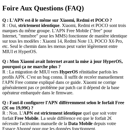
Foire Aux Questions (FAQ)
Q : L'APN est-il le même sur Xiaomi, Redmi et POCO ?
R : Oui,
strictement identique
. Xiaomi, Redmi et POCO sont trois
marques du même groupe. L'APN Free Mobile ("free" pour
Internet, "mmsfree" pour les MMS) fonctionne de manière identique
sur tous les modèles : Xiaomi 14, Redmi Note 13, POCO X6 Pro,
etc. Seul le chemin dans les menus peut varier légèrement entre
MIUI et HyperOS.
Q : Mon Xiaomi avait Internet avant la mise à jour HyperOS,
pourquoi ça ne marche plus ?
R : La migration de MIUI vers
HyperOS
réinitialise parfois les
profils APN. C'est un bug connu. Il suffit de recréer manuellement
l'APN Free comme expliqué dans ce guide. Xiaomi ne corrige
généralement pas ce problème par patch car il dépend de la base
opérateur embarquée dans le firmware.
Q : Faut-il configurer l'APN différemment selon le forfait Free
(2€ ou 19,99€) ?
R : Non. L'
APN est strictement identique
quel que soit votre
forfait
Free Mobile
. La seule différence est que le forfait 2€
nécessite l'activation manuelle de la
Data Mobile
depuis votre
Espace Abonné pour que les données fonctionnent.