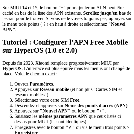
Sur MIUI 14 et 15, le bouton "+" pour ajouter un APN peut être
caché en bas de la liste des APN existants.
Scrollez jusqu'en bas
de
l'écran pour le trouver. Si vous ne le voyez toujours pas, appuyez sur
le menu trois points (⋮) en haut à droite et sélectionnez
"Nouvel
APN"
.
Tutoriel : Configurer l'APN Free Mobile
sur HyperOS (1.0 et 2.0)
Depuis fin 2023, Xiaomi remplace progressivement MIUI par
HyperOS
. L'interface est plus épurée mais les menus ont changé de
place. Voici le chemin exact :
Ouvrez
Paramètres
.
Appuyez sur
Réseau mobile
(et non plus "Cartes SIM et
réseaux mobiles").
Sélectionnez votre carte SIM
Free
.
Descendez et appuyez sur
Noms des points d'accès (APN)
.
Appuyez sur
"Nouvel APN"
ou le bouton
"+"
.
Saisissez les
mêmes paramètres APN
que ceux listés ci-
dessus pour MIUI (ils sont identiques).
Enregistrez avec le bouton
"✓"
ou via le menu trois points >
Enregistrer
.