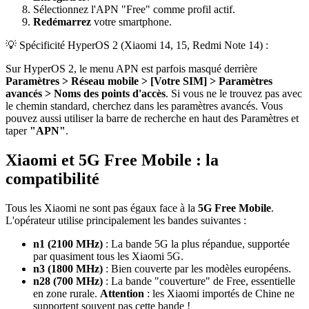
Sélectionnez l'APN "Free" comme profil actif.
Redémarrez
votre smartphone.
💡 Spécificité HyperOS 2 (Xiaomi 14, 15, Redmi Note 14) :
Sur HyperOS 2, le menu APN est parfois masqué derrière
Paramètres > Réseau mobile > [Votre SIM] > Paramètres
avancés > Noms des points d'accès
. Si vous ne le trouvez pas avec
le chemin standard, cherchez dans les paramètres avancés. Vous
pouvez aussi utiliser la barre de recherche en haut des Paramètres et
taper
"APN"
.
Xiaomi et 5G Free Mobile : la
compatibilité
Tous les Xiaomi ne sont pas égaux face à la
5G Free Mobile
.
L'opérateur utilise principalement les bandes suivantes :
n1 (2100 MHz)
: La bande 5G la plus répandue, supportée
par quasiment tous les Xiaomi 5G.
n3 (1800 MHz)
: Bien couverte par les modèles européens.
n28 (700 MHz)
: La bande "couverture" de Free, essentielle
en zone rurale.
Attention
: les Xiaomi importés de Chine ne
supportent souvent pas cette bande !