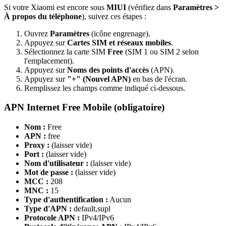
Si votre Xiaomi est encore sous
MIUI
(vérifiez dans
Paramètres >
À propos du téléphone
), suivez ces étapes :
Ouvrez
Paramètres
(icône engrenage).
Appuyez sur
Cartes SIM et réseaux mobiles
.
Sélectionnez la carte SIM
Free
(SIM 1 ou SIM 2 selon
l'emplacement).
Appuyez sur
Noms des points d'accès
(APN).
Appuyez sur
"+" (Nouvel APN)
en bas de l'écran.
Remplissez les champs comme indiqué ci-dessous.
APN Internet Free Mobile (obligatoire)
Nom :
Free
APN :
free
Proxy :
(laisser vide)
Port :
(laisser vide)
Nom d'utilisateur :
(laisser vide)
Mot de passe :
(laisser vide)
MCC :
208
MNC :
15
Type d'authentification :
Aucun
Type d'APN :
default,supl
Protocole APN :
IPv4/IPv6