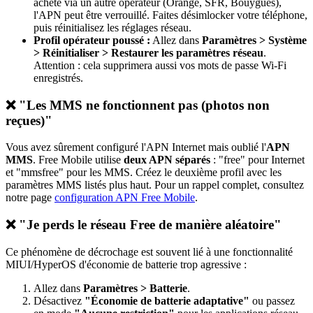
acheté via un autre opérateur (Orange, SFR, Bouygues),
l'APN peut être verrouillé. Faites désimlocker votre téléphone,
puis réinitialisez les réglages réseau.
Profil opérateur poussé :
Allez dans
Paramètres > Système
> Réinitialiser > Restaurer les paramètres réseau
.
Attention : cela supprimera aussi vos mots de passe Wi-Fi
enregistrés.
❌ "Les MMS ne fonctionnent pas (photos non
reçues)"
Vous avez sûrement configuré l'APN Internet mais oublié l'
APN
MMS
. Free Mobile utilise
deux APN séparés
: "free" pour Internet
et "mmsfree" pour les MMS. Créez le deuxième profil avec les
paramètres MMS listés plus haut. Pour un rappel complet, consultez
notre page
configuration APN Free Mobile
.
❌ "Je perds le réseau Free de manière aléatoire"
Ce phénomène de décrochage est souvent lié à une fonctionnalité
MIUI/HyperOS d'économie de batterie trop agressive :
Allez dans
Paramètres > Batterie
.
Désactivez
"Économie de batterie adaptative"
ou passez