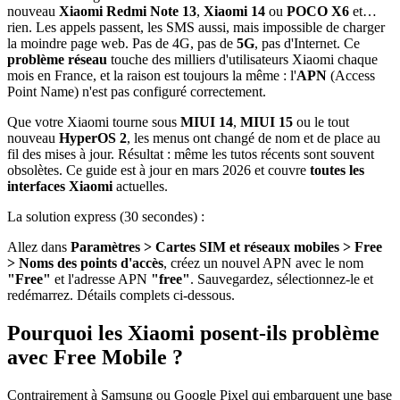
nouveau
Xiaomi Redmi Note 13
,
Xiaomi 14
ou
POCO X6
et…
rien. Les appels passent, les SMS aussi, mais impossible de charger
la moindre page web. Pas de 4G, pas de
5G
, pas d'Internet. Ce
problème réseau
touche des milliers d'utilisateurs Xiaomi chaque
mois en France, et la raison est toujours la même : l'
APN
(Access
Point Name) n'est pas configuré correctement.
Que votre Xiaomi tourne sous
MIUI 14
,
MIUI 15
ou le tout
nouveau
HyperOS 2
, les menus ont changé de nom et de place au
fil des mises à jour. Résultat : même les tutos récents sont souvent
obsolètes. Ce guide est à jour en mars 2026 et couvre
toutes les
interfaces Xiaomi
actuelles.
La solution express (30 secondes) :
Allez dans
Paramètres > Cartes SIM et réseaux mobiles > Free
> Noms des points d'accès
, créez un nouvel APN avec le nom
"Free"
et l'adresse APN
"free"
. Sauvegardez, sélectionnez-le et
redémarrez. Détails complets ci-dessous.
Pourquoi les Xiaomi posent-ils problème
avec Free Mobile ?
Contrairement à Samsung ou Google Pixel qui embarquent une base