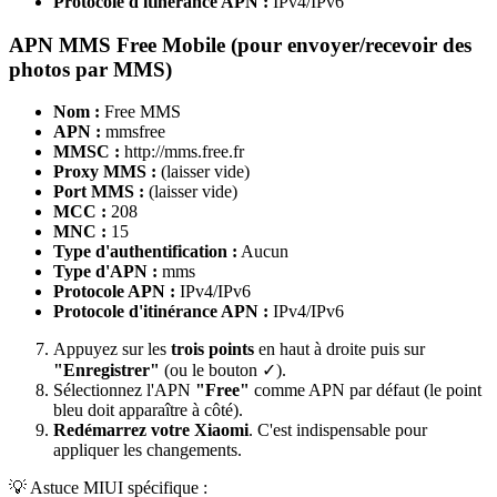
Protocole d'itinérance APN :
IPv4/IPv6
APN MMS Free Mobile (pour envoyer/recevoir des
photos par MMS)
Nom :
Free MMS
APN :
mmsfree
MMSC :
http://mms.free.fr
Proxy MMS :
(laisser vide)
Port MMS :
(laisser vide)
MCC :
208
MNC :
15
Type d'authentification :
Aucun
Type d'APN :
mms
Protocole APN :
IPv4/IPv6
Protocole d'itinérance APN :
IPv4/IPv6
Appuyez sur les
trois points
en haut à droite puis sur
"Enregistrer"
(ou le bouton ✓).
Sélectionnez l'APN
"Free"
comme APN par défaut (le point
bleu doit apparaître à côté).
Redémarrez votre Xiaomi
. C'est indispensable pour
appliquer les changements.
💡 Astuce MIUI spécifique :