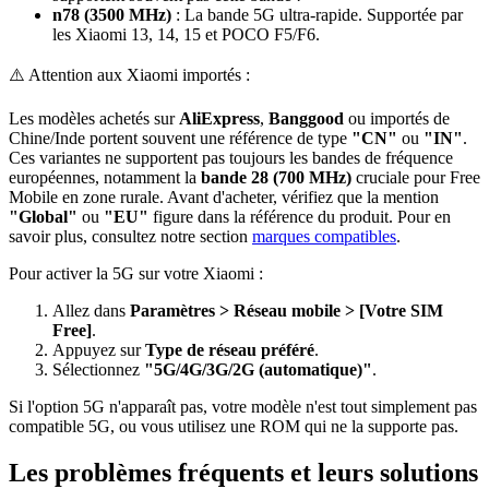
n78 (3500 MHz)
: La bande 5G ultra-rapide. Supportée par
les Xiaomi 13, 14, 15 et POCO F5/F6.
⚠️ Attention aux Xiaomi importés :
Les modèles achetés sur
AliExpress
,
Banggood
ou importés de
Chine/Inde portent souvent une référence de type
"CN"
ou
"IN"
.
Ces variantes ne supportent pas toujours les bandes de fréquence
européennes, notamment la
bande 28 (700 MHz)
cruciale pour Free
Mobile en zone rurale. Avant d'acheter, vérifiez que la mention
"Global"
ou
"EU"
figure dans la référence du produit. Pour en
savoir plus, consultez notre section
marques compatibles
.
Pour activer la 5G sur votre Xiaomi :
Allez dans
Paramètres > Réseau mobile > [Votre SIM
Free]
.
Appuyez sur
Type de réseau préféré
.
Sélectionnez
"5G/4G/3G/2G (automatique)"
.
Si l'option 5G n'apparaît pas, votre modèle n'est tout simplement pas
compatible 5G, ou vous utilisez une ROM qui ne la supporte pas.
Les problèmes fréquents et leurs solutions