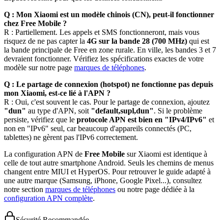
Q : Mon Xiaomi est un modèle chinois (CN), peut-il fonctionner
chez Free Mobile ?
R : Partiellement. Les appels et SMS fonctionneront, mais vous
risquez de ne pas capter la
4G sur la bande 28 (700 MHz)
qui est
la bande principale de Free en zone rurale. En ville, les bandes 3 et 7
devraient fonctionner. Vérifiez les spécifications exactes de votre
modèle sur notre page
marques de téléphones
.
Q : Le partage de connexion (hotspot) ne fonctionne pas depuis
mon Xiaomi, est-ce lié à l'APN ?
R : Oui, c'est souvent le cas. Pour le partage de connexion, ajoutez
"dun"
au type d'APN, soit
"default,supl,dun"
. Si le problème
persiste, vérifiez que le
protocole APN est bien en "IPv4/IPv6"
et
non en "IPv6" seul, car beaucoup d'appareils connectés (PC,
tablettes) ne gèrent pas l'IPv6 correctement.
La configuration APN de
Free Mobile
sur Xiaomi est identique à
celle de tout autre smartphone Android. Seuls les chemins de menus
changent entre MIUI et HyperOS. Pour retrouver le guide adapté à
une autre marque (Samsung, iPhone, Google Pixel...), consultez
notre section
marques de téléphones
ou notre page dédiée à la
configuration APN complète
.
Sécurité Recommandée