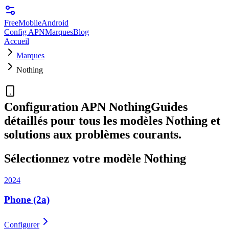
FreeMobile
Android
Config APN
Marques
Blog
Accueil
Marques
Nothing
Configuration APN
Nothing
Guides
détaillés pour tous les modèles
Nothing
et
solutions aux problèmes courants.
Sélectionnez votre modèle
Nothing
2024
Phone (2a)
Configurer