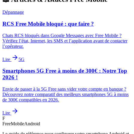
Dépannage
RCS Free Mobile bloqué : que faire ?
Chats RCS bloqués dans Google Messages avec Free Mobile ?
Vérifiez l’état, Internet, les SMS et l’application avant de contacter
l’opérateur.
Lire
5G
Smartphones 5G Free à moins de 300€ : Notre Top
2026 !
Envie de passer à la 5G Free sans vider votre compte en banque ?
Découvrez notre comparatif des meilleurs smartphones 5G à moins
de 300€ compatibles en 2026.
Lire
F
FreeMobileAndroid
Le guide de référence pour configurer votre smartphone Android et