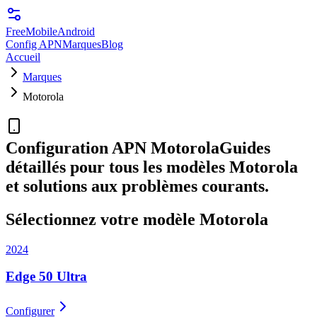
FreeMobile
Android
Config APN
Marques
Blog
Accueil
Marques
Motorola
Configuration APN
Motorola
Guides
détaillés pour tous les modèles
Motorola
et solutions aux problèmes courants.
Sélectionnez votre modèle
Motorola
2024
Edge 50 Ultra
Configurer