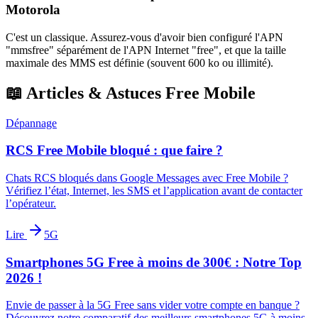
Motorola
C'est un classique. Assurez-vous d'avoir bien configuré l'APN
"mmsfree" séparément de l'APN Internet "free", et que la taille
maximale des MMS est définie (souvent 600 ko ou illimité).
📖 Articles & Astuces Free Mobile
Dépannage
RCS Free Mobile bloqué : que faire ?
Chats RCS bloqués dans Google Messages avec Free Mobile ?
Vérifiez l’état, Internet, les SMS et l’application avant de contacter
l’opérateur.
Lire
5G
Smartphones 5G Free à moins de 300€ : Notre Top
2026 !
Envie de passer à la 5G Free sans vider votre compte en banque ?
Découvrez notre comparatif des meilleurs smartphones 5G à moins