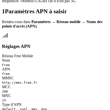
fréquences 700MHz/3.5GHz car il n'est pas 5G.
1
Paramètres APN à saisir
Rendez-vous dans
Paramètres
→
Réseau mobile
→
Noms des
points d'accès (APN)
.
Réglages APN
Réseau Free Mobile
Nom
Free
APN
free
MMSC
http://mms.free.fr
MCC
208
MNC
15
Type d'APN
default, supl, mms, dun