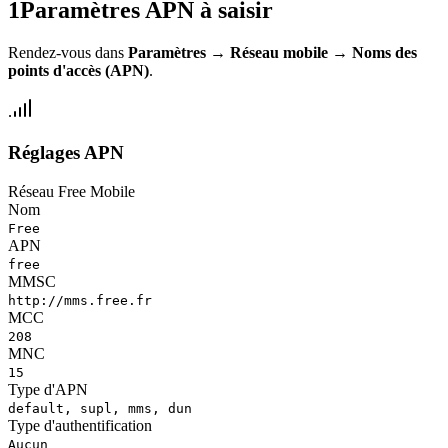
1
Paramètres APN à saisir
Rendez-vous dans
Paramètres
→
Réseau mobile
→
Noms des
points d'accès (APN)
.
Réglages APN
Réseau Free Mobile
Nom
Free
APN
free
MMSC
http://mms.free.fr
MCC
208
MNC
15
Type d'APN
default, supl, mms, dun
Type d'authentification
Aucun