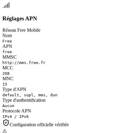
Réglages APN
Réseau Free Mobile
Nom
Free
APN
free
MMSC
http://mms.free.fr
MCC
208
MNC
15
Type d'APN
default, supl, mms, dun
Type d'authentification
Aucun
Protocole APN
IPv4 / IPv6
Configuration officielle vérifiée
⚠️