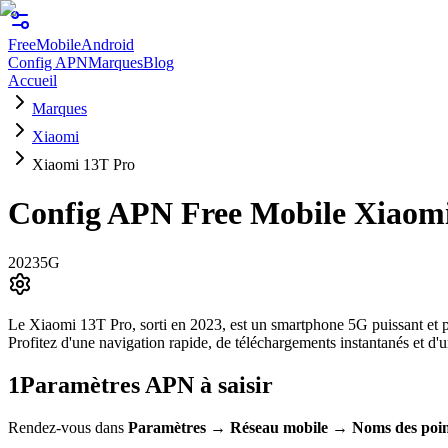
FreeMobile
Android
Config APN
Marques
Blog
Accueil
Marques
Xiaomi
Xiaomi 13T Pro
Config APN Free Mobile
Xiaomi
2023
5G
Le Xiaomi 13T Pro, sorti en 2023, est un smartphone 5G puissant et p
Profitez d'une navigation rapide, de téléchargements instantanés et d
1
Paramètres APN à saisir
Rendez-vous dans
Paramètres
→
Réseau mobile
→
Noms des poin