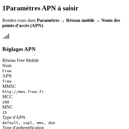
1
Paramètres APN à saisir
Rendez-vous dans
Paramètres
→
Réseau mobile
→
Noms des
points d'accès (APN)
.
Réglages APN
Réseau Free Mobile
Nom
Free
APN
free
MMSC
http://mms.free.fr
MCC
208
MNC
15
Type d'APN
default, supl, mms, dun
Type d'authentification