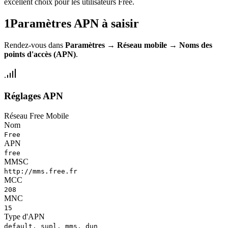
excellent choix pour les utilisateurs Free.
1
Paramètres APN à saisir
Rendez-vous dans
Paramètres
→
Réseau mobile
→
Noms des
points d'accès (APN)
.
Réglages APN
Réseau Free Mobile
Nom
Free
APN
free
MMSC
http://mms.free.fr
MCC
208
MNC
15
Type d'APN
default, supl, mms, dun