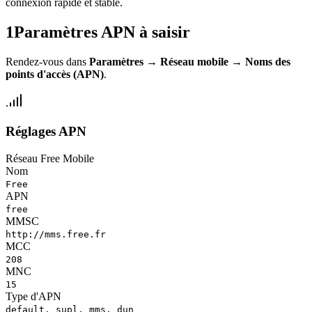
connexion rapide et stable.
1
Paramètres APN à saisir
Rendez-vous dans
Paramètres
→
Réseau mobile
→
Noms des
points d'accès (APN)
.
Réglages APN
Réseau Free Mobile
Nom
Free
APN
free
MMSC
http://mms.free.fr
MCC
208
MNC
15
Type d'APN
default, supl, mms, dun