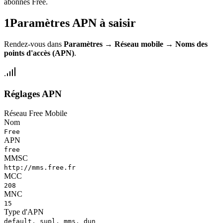
abonnés Free.
1
Paramètres APN à saisir
Rendez-vous dans
Paramètres
→
Réseau mobile
→
Noms des
points d'accès (APN)
.
Réglages APN
Réseau Free Mobile
Nom
Free
APN
free
MMSC
http://mms.free.fr
MCC
208
MNC
15
Type d'APN
default, supl, mms, dun