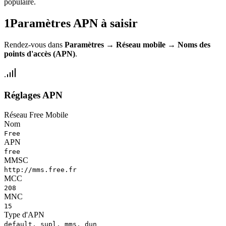
populaire.
1
Paramètres APN à saisir
Rendez-vous dans
Paramètres
→
Réseau mobile
→
Noms des
points d'accès (APN)
.
Réglages APN
Réseau Free Mobile
Nom
Free
APN
free
MMSC
http://mms.free.fr
MCC
208
MNC
15
Type d'APN
default, supl, mms, dun