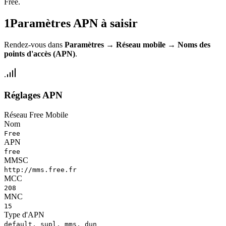
Free.
1
Paramètres APN à saisir
Rendez-vous dans
Paramètres
→
Réseau mobile
→
Noms des
points d'accès (APN)
.
Réglages APN
Réseau Free Mobile
Nom
Free
APN
free
MMSC
http://mms.free.fr
MCC
208
MNC
15
Type d'APN
default, supl, mms, dun