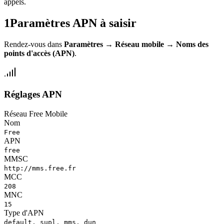
appels.
1
Paramètres APN à saisir
Rendez-vous dans
Paramètres
→
Réseau mobile
→
Noms des
points d'accès (APN)
.
Réglages APN
Réseau Free Mobile
Nom
Free
APN
free
MMSC
http://mms.free.fr
MCC
208
MNC
15
Type d'APN
default, supl, mms, dun