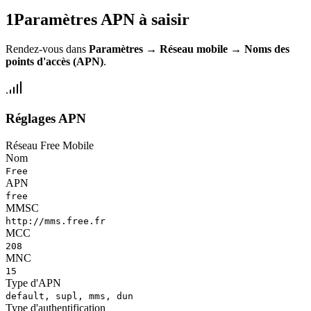
1
Paramètres APN à saisir
Rendez-vous dans
Paramètres
→
Réseau mobile
→
Noms des
points d'accès (APN)
.
Réglages APN
Réseau Free Mobile
Nom
Free
APN
free
MMSC
http://mms.free.fr
MCC
208
MNC
15
Type d'APN
default, supl, mms, dun
Type d'authentification