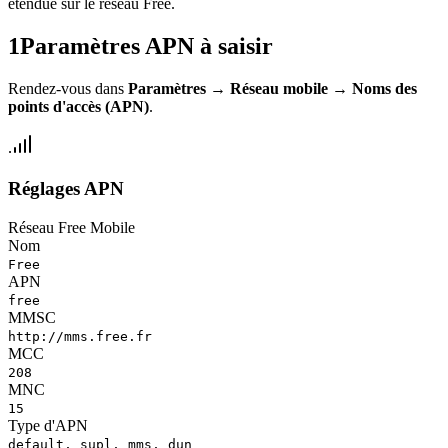
étendue sur le réseau Free.
1
Paramètres APN à saisir
Rendez-vous dans
Paramètres
→
Réseau mobile
→
Noms des
points d'accès (APN)
.
Réglages APN
Réseau Free Mobile
Nom
Free
APN
free
MMSC
http://mms.free.fr
MCC
208
MNC
15
Type d'APN
default, supl, mms, dun