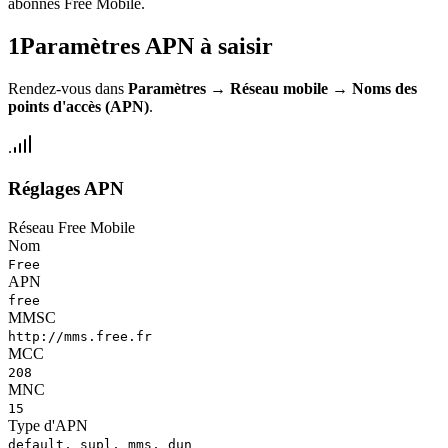
abonnés Free Mobile.
1
Paramètres APN à saisir
Rendez-vous dans
Paramètres
→
Réseau mobile
→
Noms des
points d'accès (APN)
.
Réglages APN
Réseau Free Mobile
Nom
Free
APN
free
MMSC
http://mms.free.fr
MCC
208
MNC
15
Type d'APN
default, supl, mms, dun