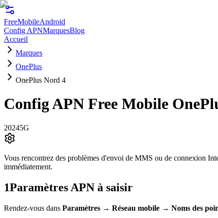
FreeMobile
Android
Config APN
Marques
Blog
Accueil
Marques
OnePlus
OnePlus Nord 4
Config APN Free Mobile
OnePlu
2024
5G
Vous rencontrez des problèmes d'envoi de MMS ou de connexion Int
immédiatement.
1
Paramètres APN à saisir
Rendez-vous dans
Paramètres
→
Réseau mobile
→
Noms des poin