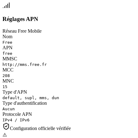
Réglages APN
Réseau Free Mobile
Nom
Free
APN
free
MMSC
http://mms.free.fr
MCC
208
MNC
15
Type d'APN
default, supl, mms, dun
Type d'authentification
Aucun
Protocole APN
IPv4 / IPv6
Configuration officielle vérifiée
⚠️