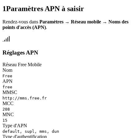
1
Paramètres APN à saisir
Rendez-vous dans
Paramètres
→
Réseau mobile
→
Noms des
points d'accès (APN)
.
Réglages APN
Réseau Free Mobile
Nom
Free
APN
free
MMSC
http://mms.free.fr
MCC
208
MNC
15
Type d'APN
default, supl, mms, dun
Type d'authentification