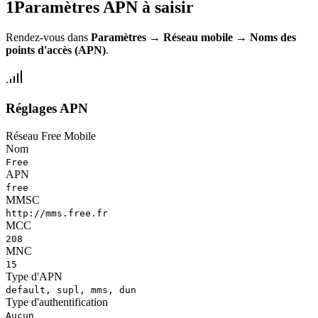
1
Paramètres APN à saisir
Rendez-vous dans
Paramètres
→
Réseau mobile
→
Noms des
points d'accès (APN)
.
Réglages APN
Réseau Free Mobile
Nom
Free
APN
free
MMSC
http://mms.free.fr
MCC
208
MNC
15
Type d'APN
default, supl, mms, dun
Type d'authentification
Aucun