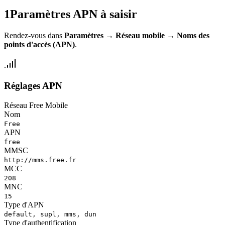
1
Paramètres APN à saisir
Rendez-vous dans
Paramètres
→
Réseau mobile
→
Noms des
points d'accès (APN)
.
Réglages APN
Réseau Free Mobile
Nom
Free
APN
free
MMSC
http://mms.free.fr
MCC
208
MNC
15
Type d'APN
default, supl, mms, dun
Type d'authentification