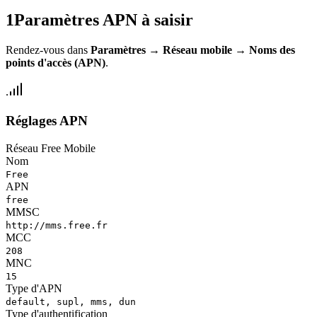
1
Paramètres APN à saisir
Rendez-vous dans
Paramètres
→
Réseau mobile
→
Noms des
points d'accès (APN)
.
Réglages APN
Réseau Free Mobile
Nom
Free
APN
free
MMSC
http://mms.free.fr
MCC
208
MNC
15
Type d'APN
default, supl, mms, dun
Type d'authentification