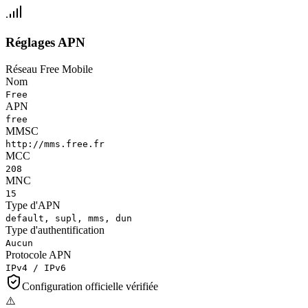
Réglages APN
Réseau Free Mobile
Nom
Free
APN
free
MMSC
http://mms.free.fr
MCC
208
MNC
15
Type d'APN
default, supl, mms, dun
Type d'authentification
Aucun
Protocole APN
IPv4 / IPv6
Configuration officielle vérifiée
⚠️