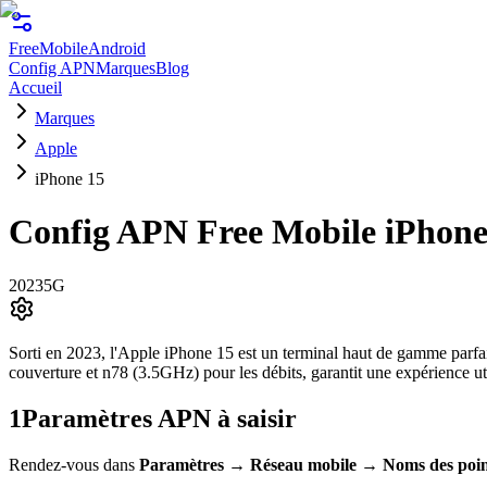
FreeMobile
Android
Config APN
Marques
Blog
Accueil
Marques
Apple
iPhone 15
Config APN Free Mobile
iPhone
2023
5G
Sorti en 2023, l'Apple iPhone 15 est un terminal haut de gamme parfa
couverture et n78 (3.5GHz) pour les débits, garantit une expérience ut
1
Paramètres APN à saisir
Rendez-vous dans
Paramètres
→
Réseau mobile
→
Noms des poin