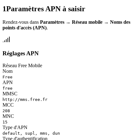
1
Paramètres APN à saisir
Rendez-vous dans
Paramètres
→
Réseau mobile
→
Noms des
points d'accès (APN)
.
Réglages APN
Réseau Free Mobile
Nom
Free
APN
free
MMSC
http://mms.free.fr
MCC
208
MNC
15
Type d'APN
default, supl, mms, dun
Type d'authentification