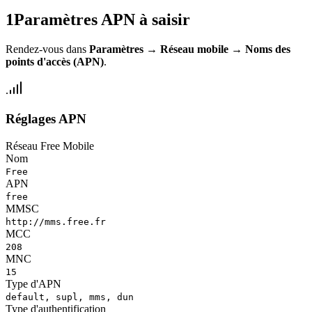
1
Paramètres APN à saisir
Rendez-vous dans
Paramètres
→
Réseau mobile
→
Noms des
points d'accès (APN)
.
Réglages APN
Réseau Free Mobile
Nom
Free
APN
free
MMSC
http://mms.free.fr
MCC
208
MNC
15
Type d'APN
default, supl, mms, dun
Type d'authentification